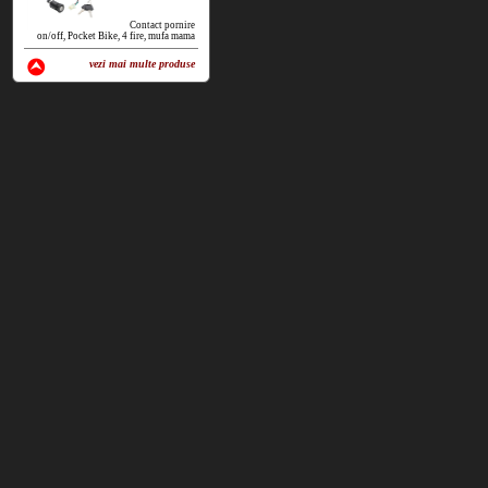
Contact pornire
on/off, Pocket Bike, 4 fire, mufa mama
vezi mai multe produse
vezi produse