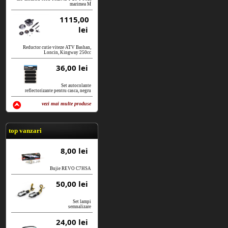
marimea M
1115,00
lei
Reductor cutie viteze ATV Bashan,
Loncin, Kingway 250cc
36,00 lei
Set autocolante
reflectorizante pentru casca, negru
vezi mai multe produse
vezi produse
top vanzari
8,00 lei
Bujie REVO C7HSA
50,00 lei
Set lampi
semnalizare
24,00 lei