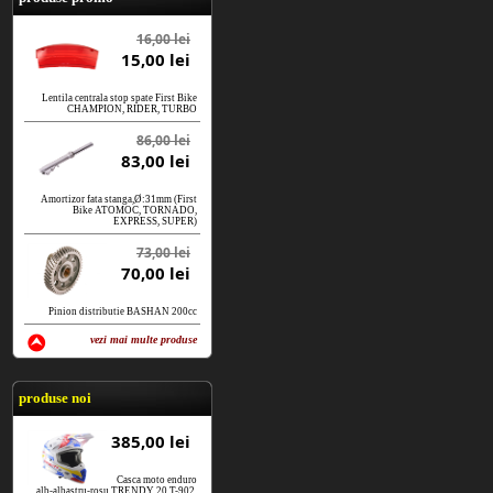
16,00 lei
15,00 lei
Lentila centrala stop spate First Bike
CHAMPION, RIDER, TURBO
86,00 lei
83,00 lei
Amortizor fata stanga,Ø:31mm (First
Bike ATOMOC, TORNADO,
EXPRESS, SUPER)
73,00 lei
70,00 lei
Pinion distributie BASHAN 200cc
vezi mai multe produse
vezi produse
produse noi
385,00 lei
Casca moto enduro
alb-albastru-rosu TRENDY 20 T-902,