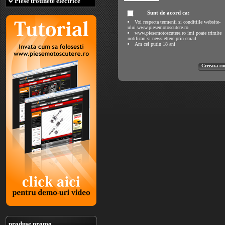
Piese trotinete electrice
Sunt de acord ca:
Voi respecta termenii si conditiile website-
ului www.piesemotoscutere.ro
www.piesemotoscutere.ro imi poate trimite
notificari si newslettere prin email
Am cel putin 18 ani
produse promo