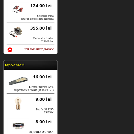
124.00 lei
Set etrier frana
fata+spate trotineta electrica
355.00 lei
Carburator Linhai
260-300cc
vezi mai multe produse
vezi produse
top vanzari
16.00 lei
Element filtrant GY6
cu protectie de tabla (pt. roata 12")
9.00 lei
Bec far S2 12V-
35/35W
8.00 lei
Bujie REVO C7HSA