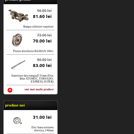
96.00 lei
81.60 lei
Rampa culbutori superiori
73.00 lei
70.00 lei
Pinion distributie BASHAN 200cc
86.00 lei
83.00 lei
Amortizor fata stanga,Ø:31mm (First
Bike ATOMOC, TORNADO,
EXPRESS, SUPER)
vezi mai multe produse
vezi produse
produse noi
31.00 lei
Disc frana trotineta
electrica, 140mm