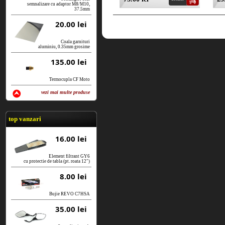
semnalizare cu adaptor M8/M10,
37.5mm
20.00 lei
Coala garnituri
aluminiu, 0.35mm grosime
135.00 lei
Termocupla CF Moto
vezi mai multe produse
vezi produse
top vanzari
16.00 lei
Element filtrant GY6
cu protectie de tabla (pt. roata 12")
8.00 lei
Bujie REVO C7HSA
35.00 lei