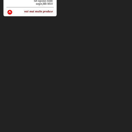
Set oglinzi romb
negre,M8-M10
vezi mai multe produse
vezi produse