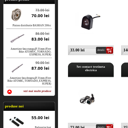
73.00 lei
70.00 lei
Pinion distributie BASHAN 200cc
86.00 lei
83.00 lei
Amortizor fata stanga,Ø:31mm (First
33.00 lei
14
detalii
Bike ATOMOC, TORNADO,
EXPRESS, SUPER)
90.00 lei
Set contact trotineta
87.00 lei
electrica
Amortizor fata dreapta,Ø:31mm (First
Bike ATOMIC, TORNADO, EXPRESS,
SUPER)
vezi mai multe produse
vezi produse
produse noi
55.00 lei
73.00 lei
25
Prelungire brat
detalii