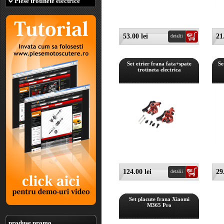
Piese trotinete electrice
53.00 lei
21
detalii
Set etrier frana fata+spate
Se
trotineta electrica
124.00 lei
29
detalii
Set placute frana Xiaomi
M365 Pro
produse promo