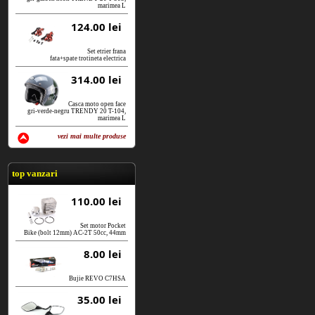
marimea L
124.00 lei
Set etrier frana
fata+spate trotineta electrica
314.00 lei
Casca moto open face
gri-verde-negru TRENDY 20 T-104,
marimea L
vezi mai multe produse
vezi produse
top vanzari
110.00 lei
Set motor Pocket
Bike (bolt 12mm) AC-2T 50cc, 44mm
8.00 lei
Bujie REVO C7HSA
35.00 lei