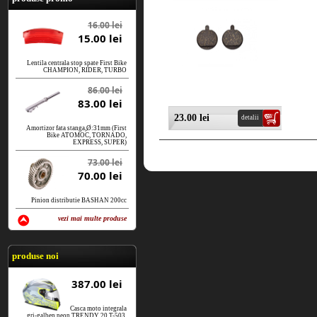
16.00 lei
15.00 lei
Lentila centrala stop spate First Bike
CHAMPION, RIDER, TURBO
86.00 lei
83.00 lei
23.00 lei
detalii
Amortizor fata stanga,Ø:31mm (First
Bike ATOMOC, TORNADO,
EXPRESS, SUPER)
73.00 lei
70.00 lei
Pinion distributie BASHAN 200cc
vezi mai multe produse
vezi produse
produse noi
387.00 lei
Casca moto integrala
gri-galben neon TRENDY 20 T-503,