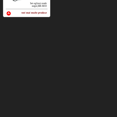
Set oglinzi romb
negre,M8-M10
vezi mai multe produse
vezi produse