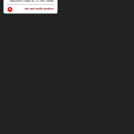
Bike (bolt 12mm) AC-2T 50cc, 44mm
vezi mai multe produse
vezi produse