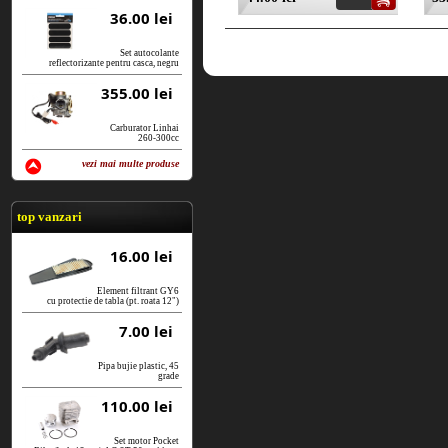
36.00 lei
Set autocolante
reflectorizante pentru casca, negru
355.00 lei
Carburator Linhai
260-300cc
vezi mai multe produse
vezi produse
top vanzari
16.00 lei
Element filtrant GY6
cu protectie de tabla (pt. roata 12")
7.00 lei
Pipa bujie plastic, 45
grade
110.00 lei
Set motor Pocket