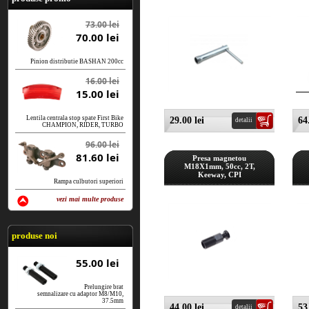
73.00 lei
70.00 lei
Pinion distributie BASHAN 200cc
16.00 lei
15.00 lei
Lentila centrala stop spate First Bike
29.00 lei
64
detalii
CHAMPION, RIDER, TURBO
96.00 lei
81.60 lei
Presa magnetou
M18X1mm, 50cc, 2T,
Keeway, CPI
Rampa culbutori superiori
vezi mai multe produse
vezi produse
produse noi
55.00 lei
Prelungire brat
semnalizare cu adaptor M8/M10,
37.5mm
44.00 lei
53
detalii