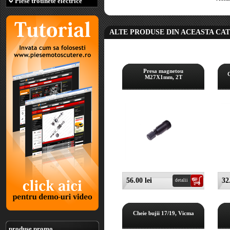
Piese trotinete electrice
ALTE PRODUSE DIN ACEASTA CA
Presa magnetou
M27X1mm, 2T
56.00 lei
32
detalii
Cheie bujii 17/19, Vicma
produse promo